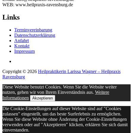
WEB: www.heilpraxis-ravensburg.de
Links
Terminvereinbarung
Datenschutzerklärung
Anfahrt
Kontakt
Impressum
Copyright © 2026
Heilpraktikerin Larissa Wagner – Heilpraxis
Ravensburg
Diese Website benutzt Cookies. Wenn Sie die Website weiter
nutzen, gehen wir von Ihrem Einverständnis aus.
Weitere
Informationen
Akzeptieren
Die Cookie-Einstellungen auf dieser Website sind auf "Cookies
zulassen" eingestellt, um das beste Surferlebnis zu ermöglichen.
Wenn Sie diese Website ohne Änderung der Cookie-Einstellungen
verwenden oder auf "Akzeptieren" klicken, erklären Sie sich damit
einverstanden.